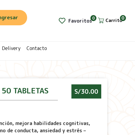
ngresar
0
0
Carrito
Favoritos
Delivery
Contacto
 50 TABLETAS
S/
30.00
ción, mejora habilidades cognitivas,
no de conducta, ansiedad y estrés –