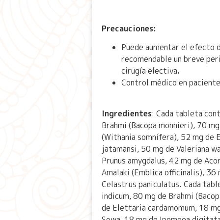
Precauciones:
Puede aumentar el efecto de
recomendable un breve peri
cirugía electiva
.
Control médico en paciente
Ingredientes
: Cada tableta con
Brahmi (Bacopa monnieri), 70 mg
(Withania somnífera), 52 mg de 
jatamansi, 50 mg de Valeriana wa
Prunus amygdalus, 42 mg de Acor
Amalaki (Emblica officinalis), 36
Celastrus paniculatus. Cada tab
indicum, 80 mg de Brahmi (Bacop
de Elettaria cardamomum, 18 mg
Sowa, 18 mg de Ipomoea digitat