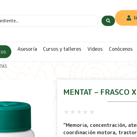
I
Asesoría
Cursos y talleres
Videos
Conócenos
tos
TAS
MENTAT – FRASCO X
★
★
★
★
★
“Memoria, concentración, aten
coordinación motora, trastor