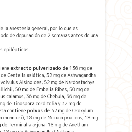
 la anestesia general, por lo que es
odo de depuración de 2 semanas antes de una
s epilépticos.
tiene
extracto pulverizado de
136 mg de
 de Centella asiática, 52 mg de Ashwagandha
Evolvulus Alsinoides, 52 mg de Nardostachys
llichii, 50 mg de Embelia Ribes, 50 mg de
us calamus, 36 mg de Chebula, 36 mg de
 mg de Tinospora cordifolia y 32 mg de
leta contiene
polvos de
32 mg de Oroxylum
a monnieri), 18 mg de Mucuna pruriens, 18 mg
 de Terminalia arjuna, 18 mg de Anethum
a, 18 mg de Ashwagandha (Withania