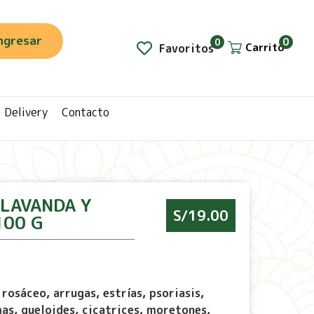
ngresar
0
0
Carrito
Favoritos
Delivery
Contacto
 LAVANDA Y
S/
19.00
100 G
 rosáceo, a
rrugas, estrías, p
soriasis,
as, q
ueloides, cicatrices, moretones,