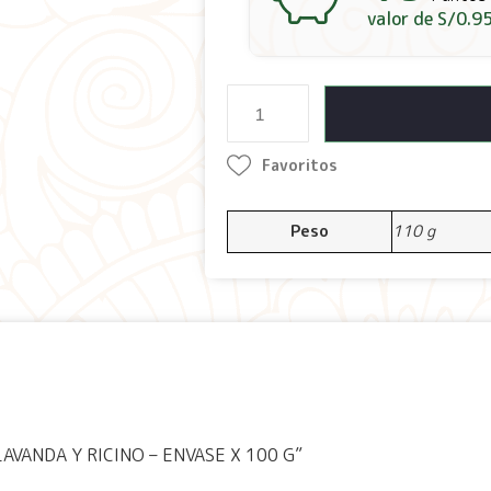
valor de
S/
0.9
Favoritos
Peso
110 g
 LAVANDA Y RICINO – ENVASE X 100 G”