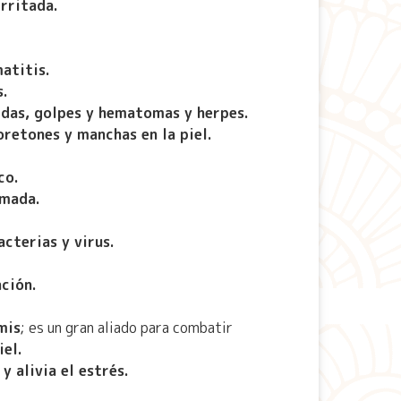
irritada.
atitis.
s.
idas, golpes y hematomas y herpes.
oretones y manchas en la piel.
co.
umada.
acterias y virus.
ación.
mis
; es un gran aliado para combatir
iel.
y alivia el estrés.