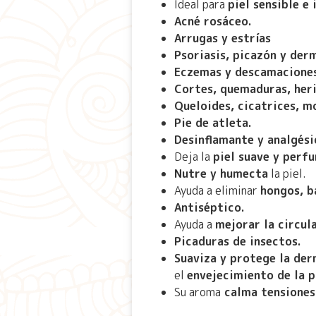
Ideal para
piel sensible e 
Acné rosáceo.
Arrugas y estrías
Psoriasis, picazón y derm
Eczemas y descamacione
Cortes, quemaduras, her
Queloides, cicatrices, m
Pie de atleta.
Desinflamante y analgési
Deja la
piel suave y perf
Nutre y humecta
la piel.
Ayuda a eliminar
hongos, b
Antiséptico.
Ayuda a
mejorar la circul
Picaduras de insectos.
Suaviza y protege la der
el
envejecimiento de la p
Su aroma
calma tensiones 