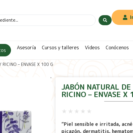
I
Asesoría
Cursos y talleres
Videos
Conócenos
tos
 RICINO – ENVASE X 100 G
JABÓN NATURAL DE
RICINO – ENVASE X 
★
★
★
★
★
“Piel sensible e irritada, a
cné
picazón, dermatitis,
hematom