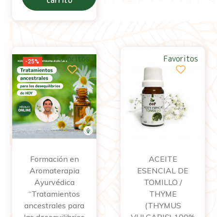
Favoritos
Favoritos
-25%
Formación en
ACEITE
Aromaterapia
ESENCIAL DE
Ayurvédica
TOMILLO /
“Tratamientos
THYME
ancestrales para
(THYMUS
las desequilibrios
VULGARIS) 100%