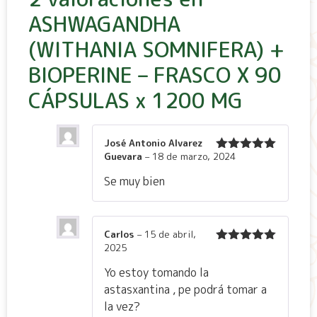
ASHWAGANDHA
(WITHANIA SOMNIFERA) +
BIOPERINE – FRASCO X 90
CÁPSULAS x 1200 MG
José Antonio Alvarez
Guevara
–
18 de marzo, 2024
Valorado
con
5
de 5
Se muy bien
Carlos
–
15 de abril,
2025
Valorado
con
5
de 5
Yo estoy tomando la
astasxantina , pe podrá tomar a
la vez?