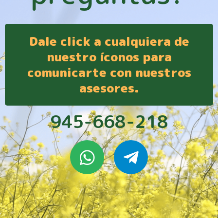
Dale click a cualquiera de
nuestro íconos para
comunicarte con nuestros
asesores.
945-668-218