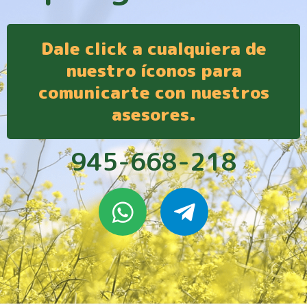
Dale click a cualquiera de
nuestro íconos para
comunicarte con nuestros
asesores.
945-668-218