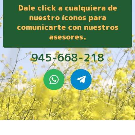
Dale click a cualquiera de
nuestro íconos para
comunicarte con nuestros
asesores.
945-668-218