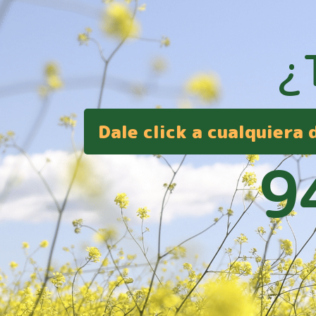
¿
Dale click a cualquiera
9