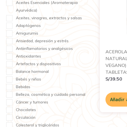
Aceites Esenciales (Aromaterapia
Ayurvédica)
Aceites, vinagres, extractos y salsas
Adaptógenos
Amigurumis
Ansiedad, depresión y estrés
Antiinflamatorios y analgésicos
ACEROLA 
Antioxidantes
NATURAL 
Artefactos y dispositivos
VEGANO) 
Balance hormonal
TABLETA
S/
39.50
Bebés y niños
Bebidas
Belleza, cosmética y cuidado personal
Añadir 
Cáncer y tumores
Chocolates
Circulación
Colesterol y triglicéridos