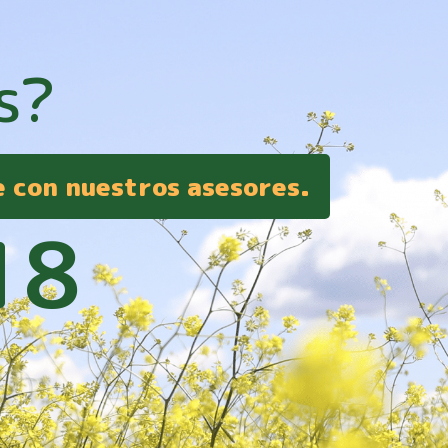
s?
e con nuestros asesores.
18