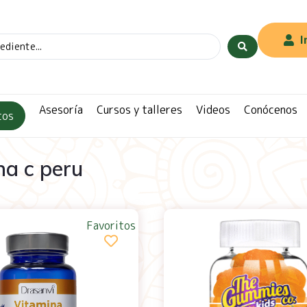
I
Asesoría
Cursos y talleres
Videos
Conócenos
tos
na c peru
Favoritos