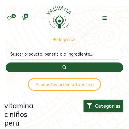
0
0
Ingresar
Productos orden alfabético
vitamina
Categorías
c niños
peru