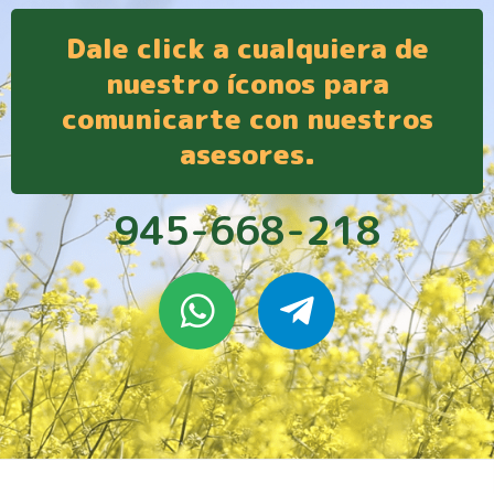
Dale click a cualquiera de
nuestro íconos para
comunicarte con nuestros
asesores.
945-668-218