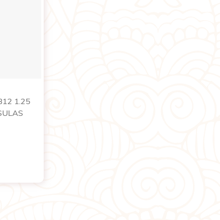
A
B12 1.25
SULAS