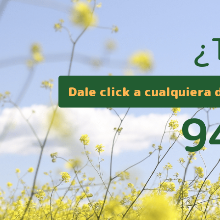
¿
Dale click a cualquiera
9