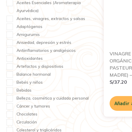
Aceites Esenciales (Aromaterapia
Ayurvédica)
Aceites, vinagres, extractos y salsas
Adaptógenos
Amigurumis
Ansiedad, depresión y estrés
Antiinflamatorios y analgésicos
VINAGRE
Antioxidantes
ORGÁNICO
Artefactos y dispositivos
PASTEUR
Balance hormonal
MADRE) –
S/
37.20
Bebés y niños
Bebidas
Belleza, cosmética y cuidado personal
Añadir 
Cáncer y tumores
Chocolates
Circulación
Colesterol y triglicéridos