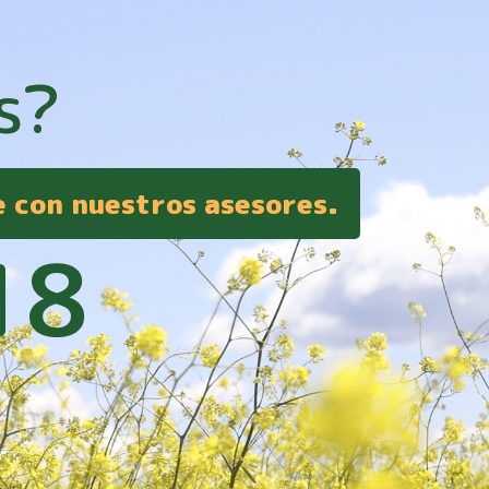
s?
e con nuestros asesores.
18