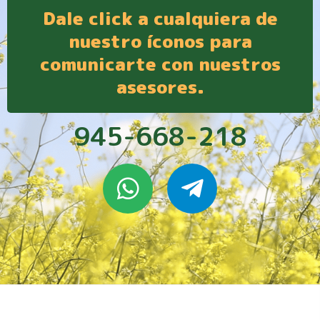
Dale click a cualquiera de
nuestro íconos para
comunicarte con nuestros
asesores.
945-668-218