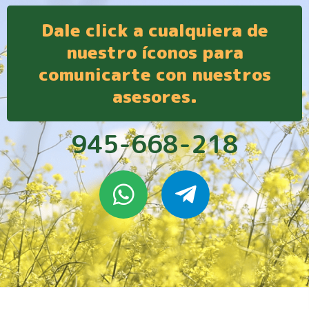
Dale click a cualquiera de
nuestro íconos para
comunicarte con nuestros
asesores.
945-668-218