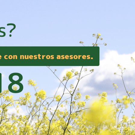
s?
e con nuestros asesores.
18