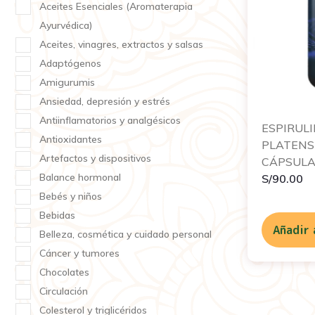
Aceites Esenciales (Aromaterapia
Ayurvédica)
Aceites, vinagres, extractos y salsas
Adaptógenos
Amigurumis
Ansiedad, depresión y estrés
Antiinflamatorios y analgésicos
ESPIRUL
Antioxidantes
PLATENSI
Artefactos y dispositivos
CÁPSULA
Balance hormonal
S/
90.00
Bebés y niños
Bebidas
Añadir 
Belleza, cosmética y cuidado personal
Cáncer y tumores
Chocolates
Circulación
Colesterol y triglicéridos