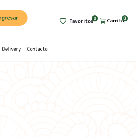
ngresar
0
0
Carrito
Favoritos
Delivery
Contacto