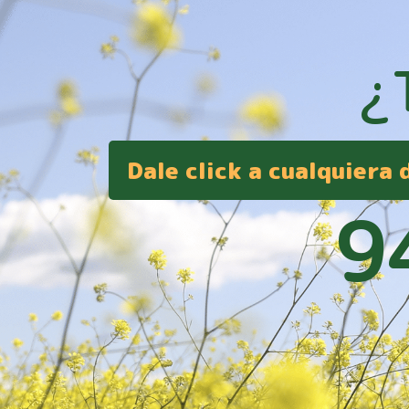
¿
Dale click a cualquiera
9