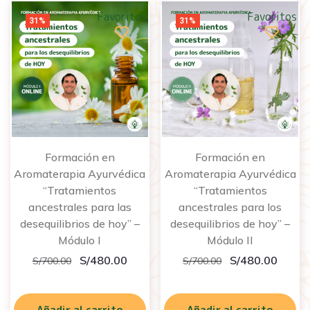
Favoritos
Favoritos
31%
31%
Formación en
Formación en
Aromaterapia Ayurvédica
Aromaterapia Ayurvédica
“Tratamientos
“Tratamientos
ancestrales para las
ancestrales para los
desequilibrios de hoy” –
desequilibrios de hoy” –
Módulo I
Módulo II
S/
480.00
S/
480.00
S/
700.00
S/
700.00
Añadir al carrito
Añadir al carrito