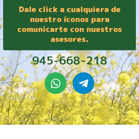
Dale click a cualquiera de
nuestro íconos para
comunicarte con nuestros
asesores.
945-668-218