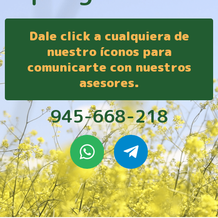
Dale click a cualquiera de
nuestro íconos para
comunicarte con nuestros
asesores.
945-668-218