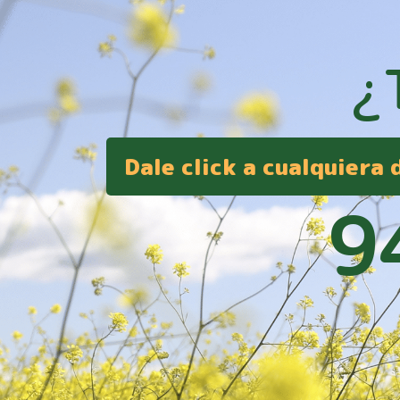
¿
Dale click a cualquiera
9