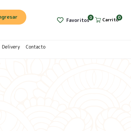
ngresar
0
0
Carrito
Favoritos
Delivery
Contacto