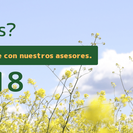
s?
e con nuestros asesores.
18