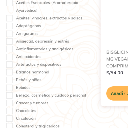
Aceites Esenciales (Aromaterapia
Ayurvédica)
Aceites, vinagres, extractos y salsas
Adaptógenos
Amigurumis
Ansiedad, depresión y estrés
Antiinflamatorios y analgésicos
BISGLICI
Antioxidantes
MG VEGAN
Artefactos y dispositivos
COMPRIM
Balance hormonal
S/
54.00
Bebés y niños
Bebidas
Añadir 
Belleza, cosmética y cuidado personal
Cáncer y tumores
Chocolates
Circulación
Colesterol y triglicéridos