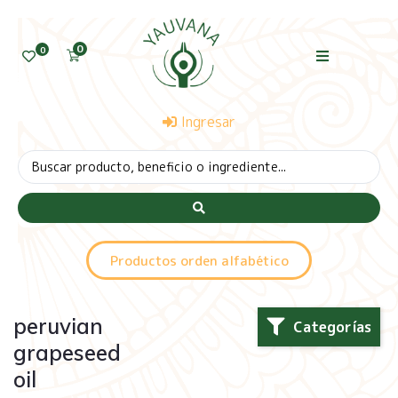
0
0
Ingresar
Productos orden alfabético
peruvian
Categorías
grapeseed
oil