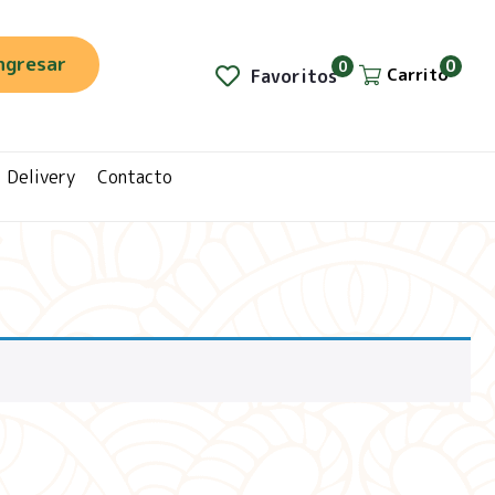
ngresar
0
0
Carrito
Favoritos
Delivery
Contacto