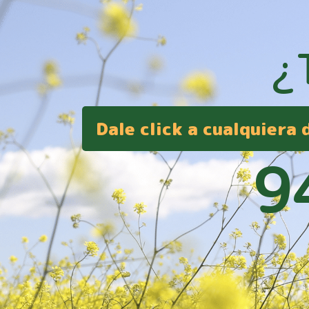
¿
Dale click a cualquiera
9