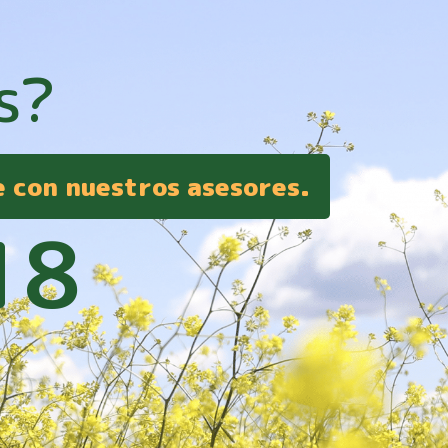
s?
e con nuestros asesores.
18