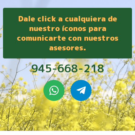
Dale click a cualquiera de
nuestro íconos para
comunicarte con nuestros
asesores.
945-668-218