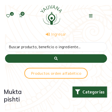
0
0
Ingresar
Productos orden alfabético
Mukta
Categorías
pishti