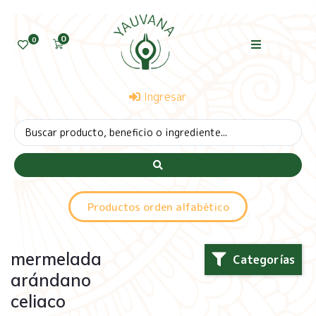
0
0
Ingresar
Productos orden alfabético
mermelada
Categorías
arándano
celiaco