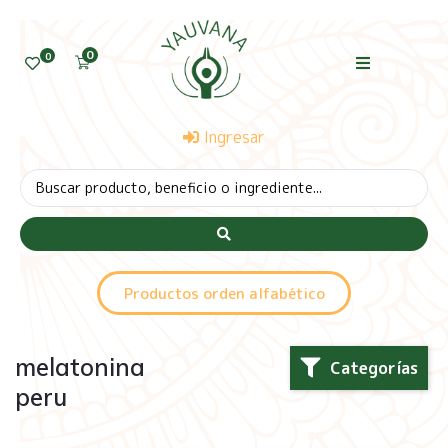
0
0
Ingresar
Productos orden alfabético
melatonina
Categorías
peru