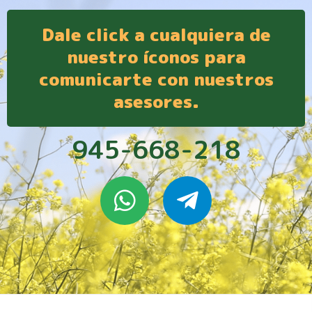
Dale click a cualquiera de
nuestro íconos para
comunicarte con nuestros
asesores.
945-668-218