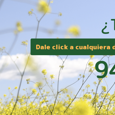
¿
Dale click a cualquiera
9