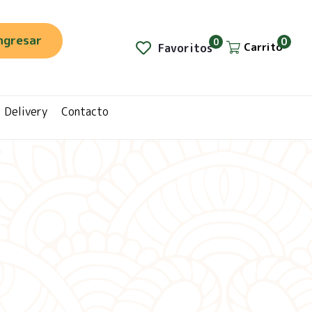
ngresar
0
0
Carrito
Favoritos
Delivery
Contacto