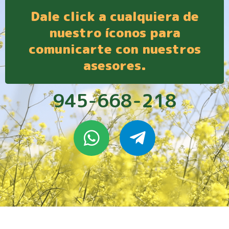
Dale click a cualquiera de
nuestro íconos para
comunicarte con nuestros
asesores.
945-668-218