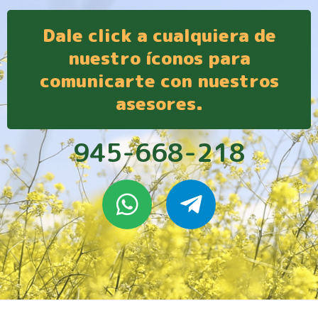
Dale click a cualquiera de
nuestro íconos para
comunicarte con nuestros
asesores.
945-668-218