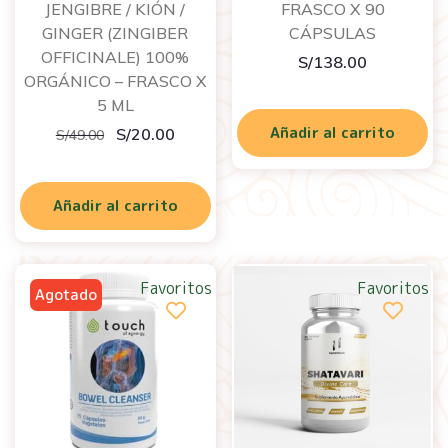
JENGIBRE / KIÓN /
FRASCO X 90
GINGER (ZINGIBER
CÁPSULAS
OFFICINALE) 100%
S/
138.00
ORGÁNICO – FRASCO X
5 ML
Añadir al carrito
S/
20.00
S/
49.00
Añadir al carrito
Favoritos
Favoritos