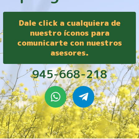
Dale click a cualquiera de
nuestro íconos para
comunicarte con nuestros
asesores.
945-668-218