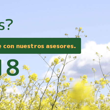
s?
e con nuestros asesores.
18