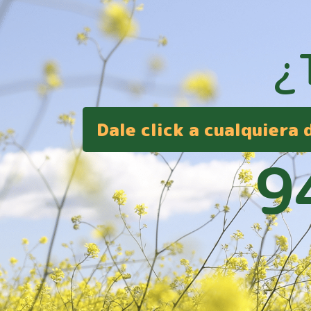
¿
Dale click a cualquiera
9