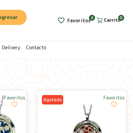
ngresar
0
0
Carrito
Favoritos
Delivery
Contacto
Favoritos
Favoritos