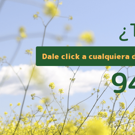
¿
Dale click a cualquiera
9