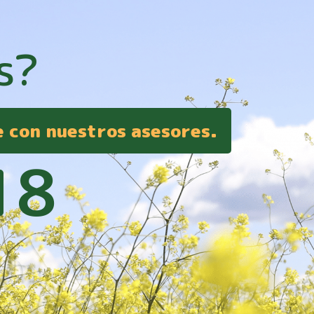
s?
e con nuestros asesores.
18