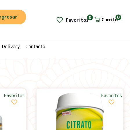
ngresar
0
0
Carrito
Favoritos
Delivery
Contacto
Favoritos
Favoritos