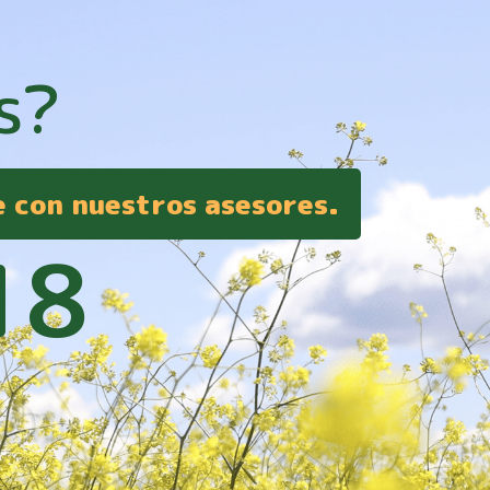
s?
e con nuestros asesores.
18