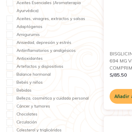
Aceites Esenciales (Aromaterapia
Ayurvédica)
Aceites, vinagres, extractos y salsas
Adaptógenos
Amigurumis
Ansiedad, depresión y estrés
Antiinflamatorios y analgésicos
BISGLIC
Antioxidantes
694 MG V
Artefactos y dispositivos
COMPRIM
Balance hormonal
S/
85.50
Bebés y niños
Bebidas
Añadir 
Belleza, cosmética y cuidado personal
Cáncer y tumores
Chocolates
Circulación
Colesterol y triglicéridos