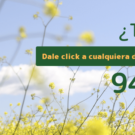
¿
Dale click a cualquiera
9