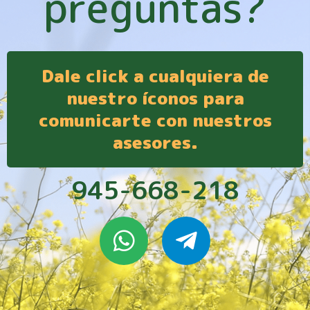
preguntas?
Dale click a cualquiera de
nuestro íconos para
comunicarte con nuestros
asesores.
945-668-218