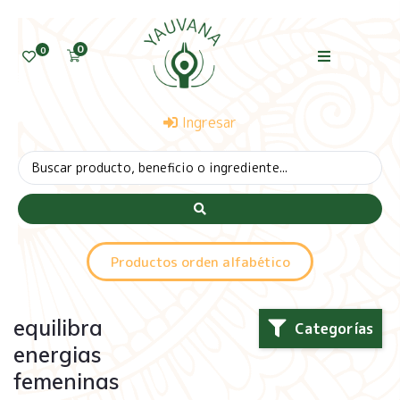
0
0
Ingresar
Productos orden alfabético
equilibra
Categorías
energias
femeninas