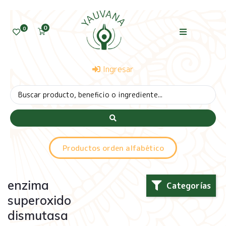
0
0
Ingresar
Productos orden alfabético
enzima
Categorías
superoxido
dismutasa