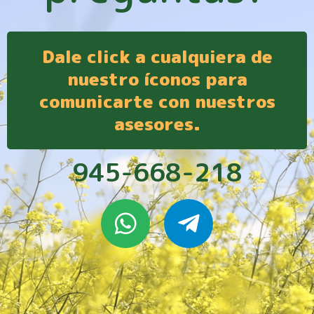
Dale click a cualquiera de
nuestro íconos para
comunicarte con nuestros
asesores.
945-668-218