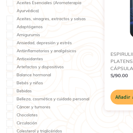
Aceites Esenciales (Aromaterapia
Ayurvédica)
Aceites, vinagres, extractos y salsas
Adaptógenos
Amigurumis
Ansiedad, depresión y estrés
Antiinflamatorios y analgésicos
ESPIRUL
Antioxidantes
PLATENSI
Artefactos y dispositivos
CÁPSULA
Balance hormonal
S/
90.00
Bebés y niños
Bebidas
Añadir 
Belleza, cosmética y cuidado personal
Cáncer y tumores
Chocolates
Circulación
Colesterol y triglicéridos