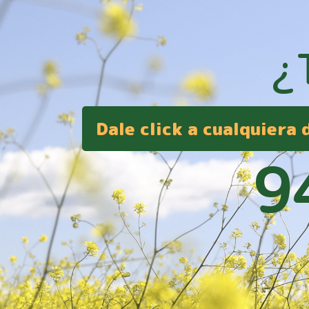
¿
Dale click a cualquiera
9