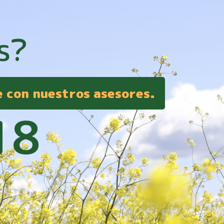
s?
e con nuestros asesores.
18