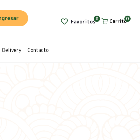
ngresar
0
0
Carrito
Favoritos
Delivery
Contacto