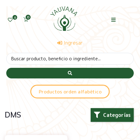
0
0
Ingresar
Productos orden alfabético
DMS
Categorías