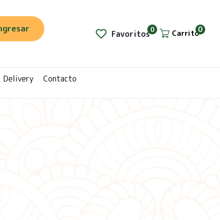
ngresar
0
0
Carrito
Favoritos
Delivery
Contacto