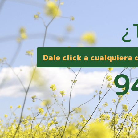
¿
Dale click a cualquiera
9