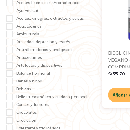
Aceites Esenciales (Aromaterapia
Ayurvédica)
Aceites, vinagres, extractos y salsas
Adaptógenos
Amigurumis
Ansiedad, depresión y estrés
Antiinflamatorios y analgésicos
BISGLICI
Antioxidantes
VEGANO –
Artefactos y dispositivos
COMPRIM
Balance hormonal
S/
55.70
Bebés y niños
Bebidas
Añadir 
Belleza, cosmética y cuidado personal
Cáncer y tumores
Chocolates
Circulación
Colesterol y triglicéridos