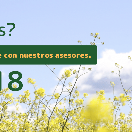
s?
e con nuestros asesores.
18