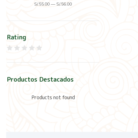
S/.
55
.00
—
S/.
56
.00
Rating
Productos Destacados
Products not found