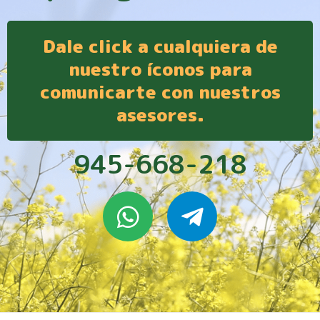
Dale click a cualquiera de
nuestro íconos para
comunicarte con nuestros
asesores.
945-668-218