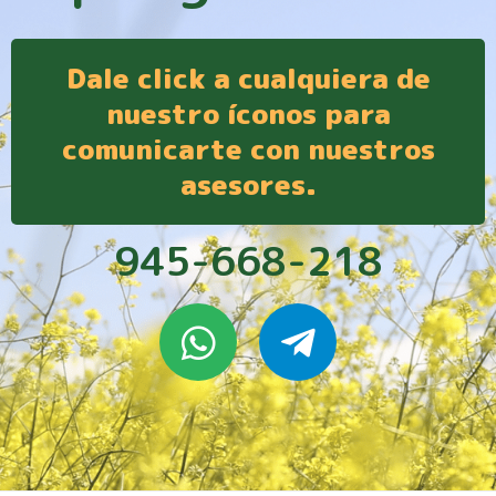
Dale click a cualquiera de
nuestro íconos para
comunicarte con nuestros
asesores.
945-668-218