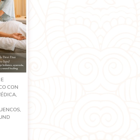
JE
CO CON
ÉDICA,
UENCOS,
OUND