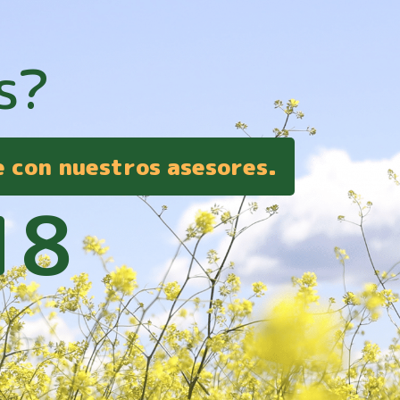
s?
e con nuestros asesores.
18