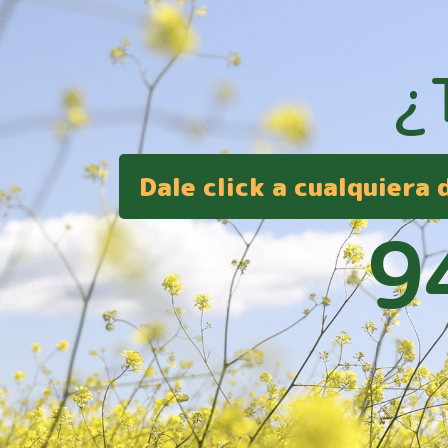
¿
Dale click a cualquiera
9