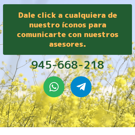
Dale click a cualquiera de
nuestro íconos para
comunicarte con nuestros
asesores.
945-668-218