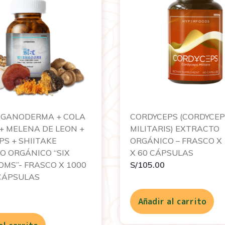
 GANODERMA + COLA
CORDYCEPS (CORDYCE
+ MELENA DE LEON +
MILITARIS) EXTRACTO
S + SHIITAKE
ORGÁNICO – FRASCO X
O ORGÁNICO “SIX
X 60 CÁPSULAS
MS”- FRASCO X 1000
S/
105.00
 CÁPSULAS
Añadir al carrito