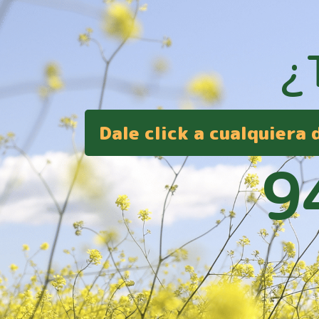
¿
Dale click a cualquiera
9