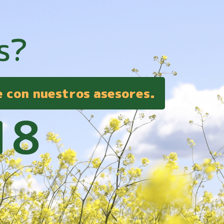
s?
e con nuestros asesores.
18