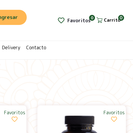
ngresar
0
0
Carrito
Favoritos
Delivery
Contacto
Favoritos
Favoritos