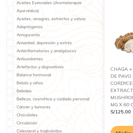
Aceites Esenciales (Aromaterapia
Ayurvédica)
Aceites, vinagres, extractos y salsas
Adaptógenos
Amigurumis
Ansiedad, depresión y estrés
Antiinflamatorios y analgésicos
Antioxidantes
Artefactos y dispositivos
CHAGA +
Balance hormonal
DE PAVO 
Bebés y niños
CORDYCEP
EXTRACT
Bebidas
MUSHROO
Belleza, cosmética y cuidado personal
MG X 60
Cáncer y tumores
S/
125.00
Chocolates
Circulación
Colesterol y triglicéridos