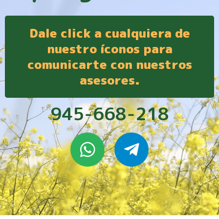
Dale click a cualquiera de
nuestro íconos para
comunicarte con nuestros
asesores.
945-668-218