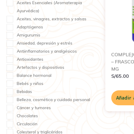
Aceites Esenciales (Aromaterapia
Ayurvédica)
Aceites, vinagres, extractos y salsas
Adaptógenos
Amigurumis
Ansiedad, depresión y estrés
Antiinflamatorios y analgésicos
COMPLEJ
Antioxidantes
– FRASCO
Artefactos y dispositivos
MG
Balance hormonal
S/
65.00
Bebés y niños
Bebidas
Añadir 
Belleza, cosmética y cuidado personal
Cáncer y tumores
Chocolates
Circulación
Colesterol y triglicéridos