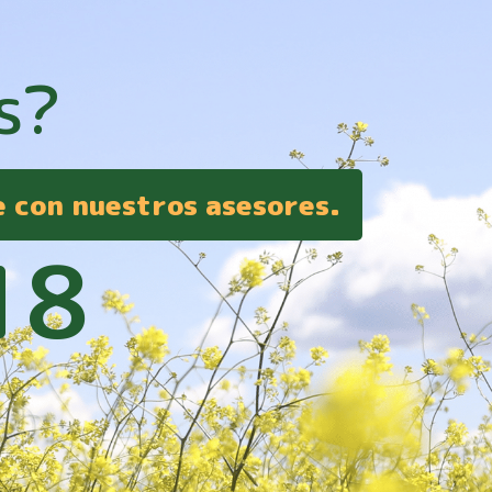
s?
e con nuestros asesores.
18