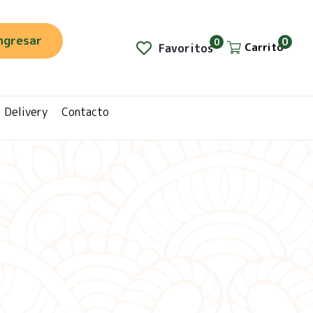
ngresar
0
0
Carrito
Favoritos
Delivery
Contacto