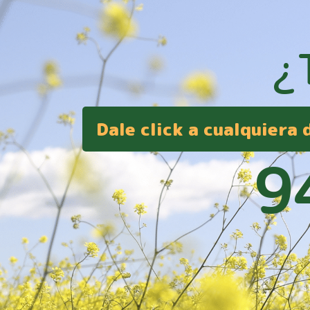
¿
Dale click a cualquiera
9