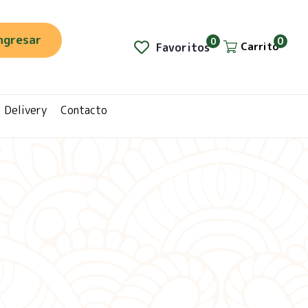
ngresar
0
0
Carrito
Favoritos
Delivery
Contacto