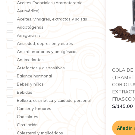
Aceites Esenciales (Aromaterapia
Ayurvédica)
Aceites, vinagres, extractos y salsas
Adaptógenos
Amigurumis
Ansiedad, depresión y estrés
Antiinflamatorios y analgésicos
Antioxidantes
Artefactos y dispositivos
COLA DE 
Balance hormonal
(TRAMET
Bebés y niños
CORIOLU
EXTRACT
Bebidas
FRASCO X
Belleza, cosmética y cuidado personal
S/
145.00
Cáncer y tumores
Chocolates
Circulación
Añadir 
Colesterol y triglicéridos