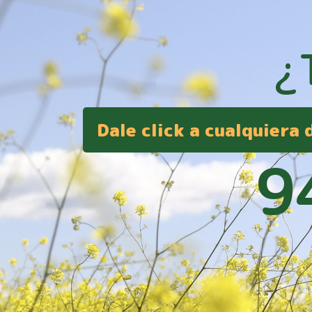
¿
Dale click a cualquiera
9