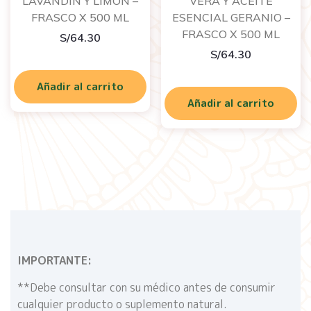
LAVANDIN Y LIMÓN –
VERA Y ACEITE
FRASCO X 500 ML
ESENCIAL GERANIO –
FRASCO X 500 ML
S/
64.30
S/
64.30
Añadir al carrito
Añadir al carrito
IMPORTANTE:
**Debe consultar con su médico antes de consumir
cualquier producto o suplemento natural.