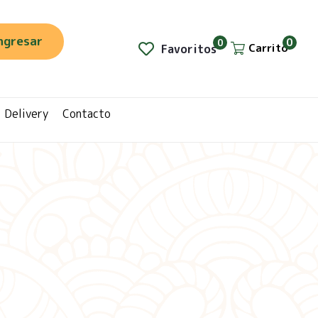
ngresar
0
0
Carrito
Favoritos
Delivery
Contacto