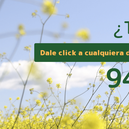
¿
Dale click a cualquiera
9