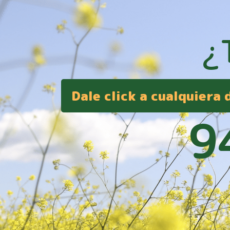
¿
Dale click a cualquiera
9