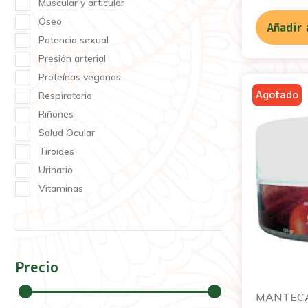
Muscular y articular
Óseo
Añadir 
Potencia sexual
Presión arterial
Proteínas veganas
Respiratorio
Riñones
Salud Ocular
Tiroides
Urinario
Vitaminas
Precio
MANTECA