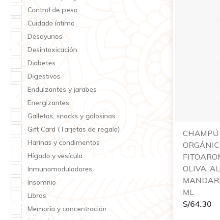
Control de peso
Cuidado íntimo
Desayunos
Desintoxicación
Diabetes
Digestivos
Endulzantes y jarabes
Energizantes
Galletas, snacks y golosinas
Gift Card (Tarjetas de regalo)
CHAMPÚ 
Harinas y condimentos
ORGÁNI
Hígado y vesícula
FITOARO
OLIVA, A
Inmunomoduladores
MANDARI
Insomnio
ML
Libros
S/
64.30
Memoria y concentración