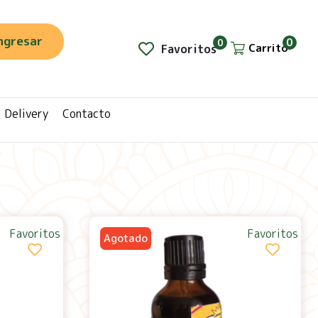
ngresar
0
0
Carrito
Favoritos
Delivery
Contacto
Favoritos
Favoritos