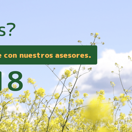
s?
e con nuestros asesores.
18