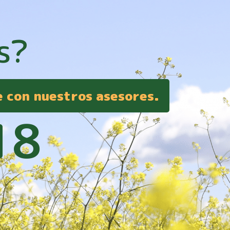
s?
e con nuestros asesores.
18