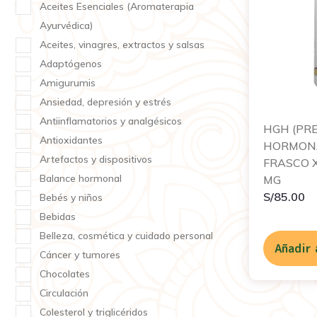
Aceites Esenciales (Aromaterapia
Ayurvédica)
Aceites, vinagres, extractos y salsas
Adaptógenos
Amigurumis
Ansiedad, depresión y estrés
Antiinflamatorios y analgésicos
HGH (PR
Antioxidantes
HORMONA
Artefactos y dispositivos
FRASCO X
Balance hormonal
MG
S/
85.00
Bebés y niños
Bebidas
Belleza, cosmética y cuidado personal
Añadir 
Cáncer y tumores
Chocolates
Circulación
Colesterol y triglicéridos