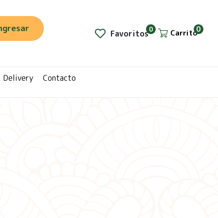
ngresar
0
0
Carrito
Favoritos
Delivery
Contacto