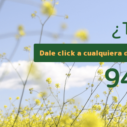
¿
Dale click a cualquiera
9