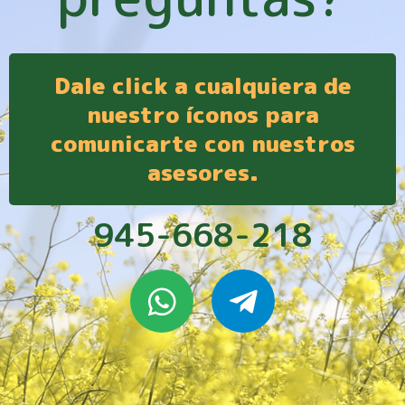
Dale click a cualquiera de
nuestro íconos para
comunicarte con nuestros
asesores.
945-668-218